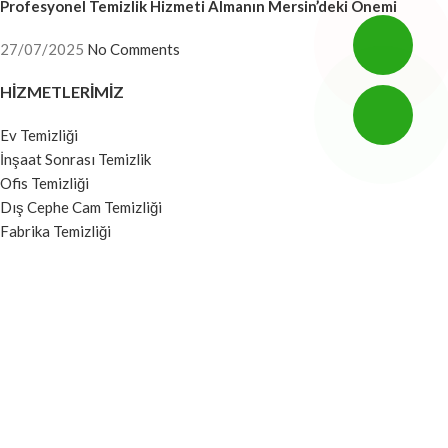
Profesyonel Temizlik Hizmeti Almanın Mersin’deki Önemi
27/07/2025
No Comments
HIZMETLERIMIZ
Ev Temizliği
İnşaat Sonrası Temizlik
Ofis Temizliği
Dış Cephe Cam Temizliği
Fabrika Temizliği
Hastane Temizliği
Okul Temizliği
Otel Temizliği
Villa Temizliği
HIZLI MENÜ
Anasayfa
Hakkımızda