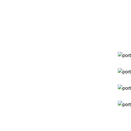
ersin Temizlik Şirketi denince akla Kurt Temizlik gelir!
Vene