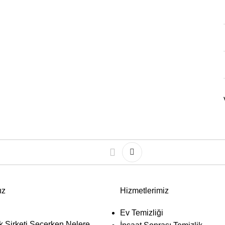
ız
Hizmetlerimiz
Ev Temizliği
k Şirketi Seçerken Nelere