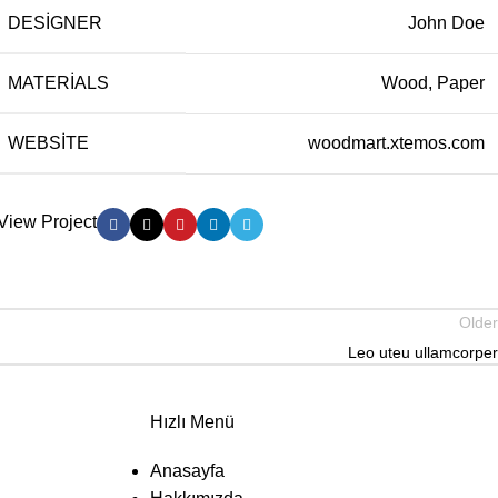
DESIGNER
John Doe
MATERIALS
Wood, Paper
WEBSITE
woodmart.xtemos.com
View Project
Older
Leo uteu ullamcorper
Hızlı Menü
Anasayfa