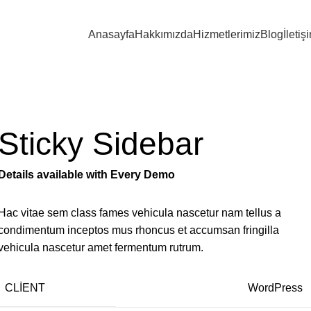
Anasayfa
Hakkımızda
Hizmetlerimiz
Blog
İletiş
ellus
Sticky Sidebar
Details available with Every Demo
Hac vitae sem class fames vehicula nascetur nam tellus a
condimentum inceptos mus rhoncus et accumsan fringilla
vehicula nascetur amet fermentum rutrum.
CLIENT
WordPress